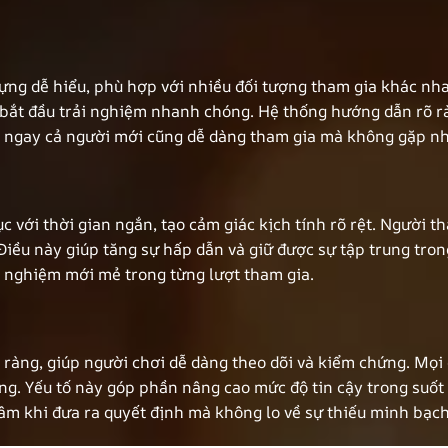
ựng dễ hiểu, phù hợp với nhiều đối tượng tham gia khác nh
ể bắt đầu trải nghiệm nhanh chóng. Hệ thống hướng dẫn rõ r
, ngay cả người mới cũng dễ dàng tham gia mà không gặp nh
ục với thời gian ngắn, tạo cảm giác kịch tính rõ rệt. Người 
Điều này giúp tăng sự hấp dẫn và giữ được sự tập trung tron
i nghiệm mới mẻ trong từng lượt tham gia.
õ ràng, giúp người chơi dễ dàng theo dõi và kiểm chứng. Mọi
. Yếu tố này góp phần nâng cao mức độ tin cậy trong suốt 
âm khi đưa ra quyết định mà không lo về sự thiếu minh bạch