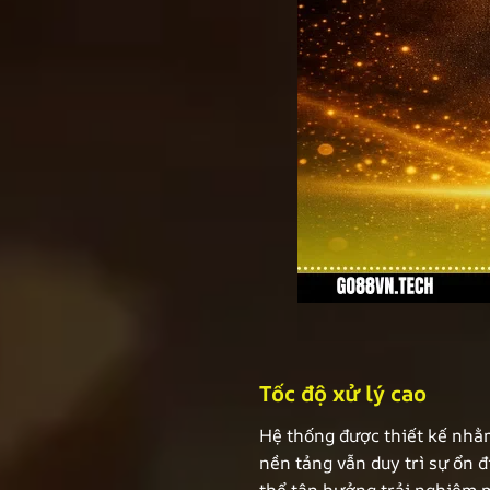
Tốc độ xử lý cao
Hệ thống được thiết kế nhằm
nền tảng vẫn duy trì sự ổn đ
thể tận hưởng trải nghiệm 