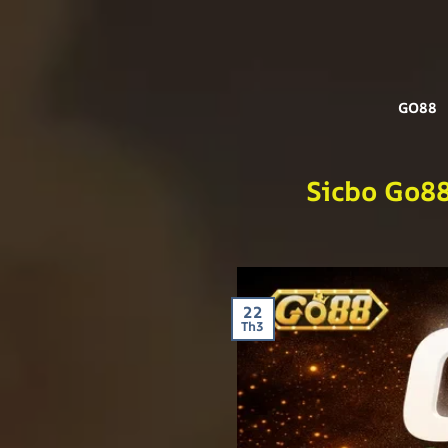
Bỏ
qua
nội
dung
GO88
Sicbo Go88
22
Th3