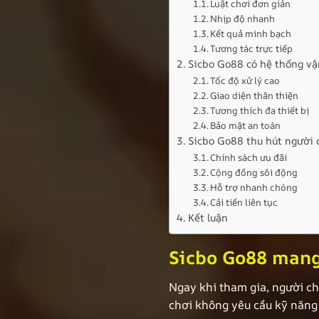
Luật chơi đơn giản
Nhịp độ nhanh
Kết quả minh bạch
Tương tác trực tiếp
Sicbo Go88 có hệ thống vậ
Tốc độ xử lý cao
Giao diện thân thiện
Tương thích đa thiết bị
Bảo mật an toàn
Sicbo Go88 thu hút người c
Chính sách ưu đãi
Cộng đồng sôi động
Hỗ trợ nhanh chóng
Cải tiến liên tục
Kết luận
Sicbo Go88 mang
Ngay khi tham gia, người ch
chơi không yêu cầu kỹ năng 