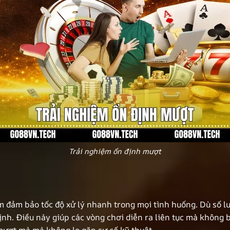
Trải nghiệm ổn định mượt
 đảm bảo tốc độ xử lý nhanh trong mọi tình huống. Dù số l
ịnh. Điều này giúp các vòng chơi diễn ra liên tục mà không 
mượt mà mà không lo gặp sự cố kỹ thuật.