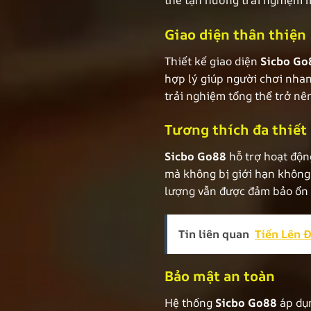
Giao diện thân thiện
Thiết kế giao diện
Sicbo Go
hợp lý giúp người chơi nhan
trải nghiệm tổng thể trở nên
Tương thích đa thiết 
Sicbo Go88
hỗ trợ hoạt động
mà không bị giới hạn không g
lượng vẫn được đảm bảo ổn
Tin liên quan
Tiến Lên 
Bảo mật an toàn
Hệ thống
Sicbo Go88
áp dụ