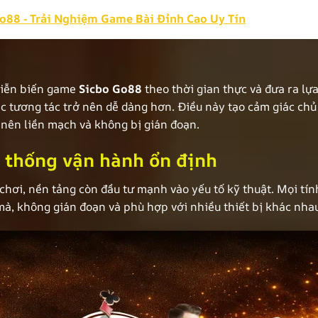
o88 - Trải Nghiệm Game Bài Đỉnh Cao Uy Tín
 diễn biến game
Sicbo Go88
theo thời gian thực và đưa ra lự
iệc tương tác trở nên dễ dàng hơn. Điều này tạo cảm giác ch
ở nên liền mạch và không bị gián đoạn.
ệ thống vận hành ổn định
 chơi, nền tảng còn đầu tư mạnh vào yếu tố kỹ thuật. Mọi tí
à, không gián đoạn và phù hợp với nhiều thiết bị khác nha