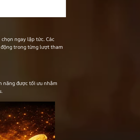
a chọn ngay lập tức. Các
ủ động trong từng lượt tham
nh năng được tối ưu nhằm
u.