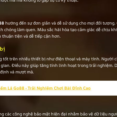
88
hướng đến sự đơn giản và dễ sử dụng cho mọi đối tượng. 
h chóng làm quen. Màu sắc hài hòa tạo cảm giác dễ chịu khi
 thuận tiện và dễ tiếp cận hơn.
bị
 tốt trên nhiều thiết bị như điện thoại và máy tính. Người c
ian. Điều này giúp tăng tính linh hoạt trong trải nghiệm. D
 định và mượt mà.
Đếm Lá Go88 - Trải Nghiệm Chơi Bài Đỉnh Cao
ng các công nghệ bảo mật hiện đại nhằm bảo vệ dữ liệu ngườ