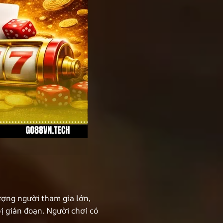
ượng người tham gia lớn,
bị gián đoạn. Người chơi có