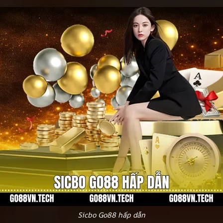
Sicbo Go88 hấp dẫn