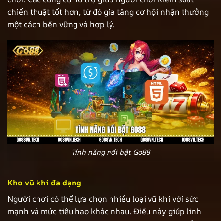
chiến thuật tốt hơn, từ đó gia tăng cơ hội nhận thưởng
một cách bền vững và hợp lý.
Tính năng nổi bật Go88
Kho vũ khí đa dạng
Người chơi có thể lựa chọn nhiều loại vũ khí với sức
mạnh và mức tiêu hao khác nhau. Điều này giúp linh