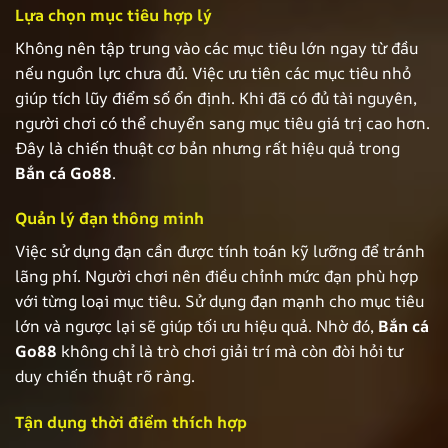
Lựa chọn mục tiêu hợp lý
Không nên tập trung vào các mục tiêu lớn ngay từ đầu
nếu nguồn lực chưa đủ. Việc ưu tiên các mục tiêu nhỏ
giúp tích lũy điểm số ổn định. Khi đã có đủ tài nguyên,
người chơi có thể chuyển sang mục tiêu giá trị cao hơn.
Đây là chiến thuật cơ bản nhưng rất hiệu quả trong
Bắn cá Go88
.
Quản lý đạn thông minh
Việc sử dụng đạn cần được tính toán kỹ lưỡng để tránh
lãng phí. Người chơi nên điều chỉnh mức đạn phù hợp
với từng loại mục tiêu. Sử dụng đạn mạnh cho mục tiêu
lớn và ngược lại sẽ giúp tối ưu hiệu quả. Nhờ đó,
Bắn cá
Go88
không chỉ là trò chơi giải trí mà còn đòi hỏi tư
duy chiến thuật rõ ràng.
Tận dụng thời điểm thích hợp