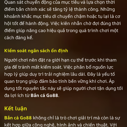
Quan sát chuyển động của mục tiêu và lựa chọn thời
điểm bắn chính xác sẽ tăng tỷ lệ thành công. Những
khoảnh khắc mục tiêu di chuyển chậm hoặc tụ lại là cơ
hội tốt để hành động. Việc kiên nhẫn chờ đợi đúng thời
điểm giúp nâng cao hiệu quả trong quá trình chơi một
cách đáng kể.
Kiểm soát ngân sách ổn định
Người chơi nên đặt ra giới hạn cụ thể trước khi tham
gia để tránh mất kiểm soát. Việc phân bổ nguồn lực
hợp lý giúp duy trì trải nghiệm lâu dài. Đây là yếu tố
quan trọng giúp đảm bảo tính bền vững khi chơi. Áp
dụng tốt nguyên tắc này sẽ giúp người chơi tận dụng tối
đa lợi ích từ
Bắn cá Go88
.
Kết luận
Bắn cá Go88
không chỉ là trò chơi giải trí mà còn là sự
kết hợp giữa công nghệ, hình ảnh và chiến thuật. Với