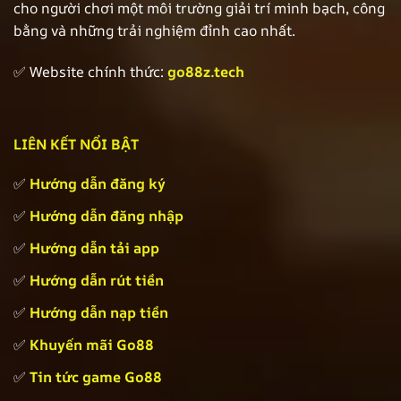
cho người chơi một môi trường giải trí minh bạch, công
bằng và những trải nghiệm đỉnh cao nhất.
✅ Website chính thức:
go88z.tech
LIÊN KẾT NỔI BẬT
✅
Hướng dẫn đăng ký
✅
Hướng dẫn đăng nhập
✅
Hướng dẫn tải app
✅
Hướng dẫn rút tiền
✅
Hướng dẫn nạp tiền
✅
Khuyến mãi Go88
✅
Tin tức game Go88