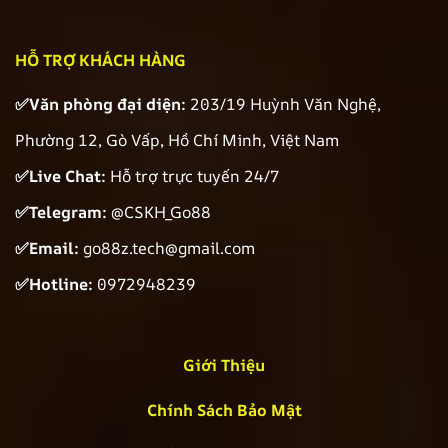
HỖ TRỢ KHÁCH HÀNG
✅Văn phòng đại diện:
203/19 Huỳnh Văn Nghệ,
Phường 12, Gò Vấp, Hồ Chí Minh, Việt Nam
✅Live Chat:
Hỗ trợ trực tuyến 24/7
✅Telegram:
@CSKH_Go88
✅Email:
go88z.tech@gmail.com
✅Hotline:
0972948239
Giới Thiệu
Chính Sách Bảo Mật