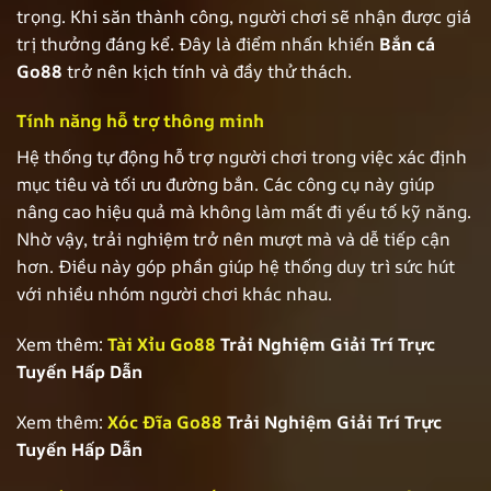
trọng. Khi săn thành công, người chơi sẽ nhận được giá
trị thưởng đáng kể. Đây là điểm nhấn khiến
Bắn cá
Go88
trở nên kịch tính và đầy thử thách.
Tính năng hỗ trợ thông minh
Hệ thống tự động hỗ trợ người chơi trong việc xác định
mục tiêu và tối ưu đường bắn. Các công cụ này giúp
nâng cao hiệu quả mà không làm mất đi yếu tố kỹ năng.
Nhờ vậy, trải nghiệm trở nên mượt mà và dễ tiếp cận
hơn. Điều này góp phần giúp hệ thống duy trì sức hút
với nhiều nhóm người chơi khác nhau.
Xem thêm:
Tài Xỉu Go88
Trải Nghiệm Giải Trí Trực
Tuyến Hấp Dẫn
Xem thêm:
Xóc Đĩa Go88
Trải Nghiệm Giải Trí Trực
Tuyến Hấp Dẫn