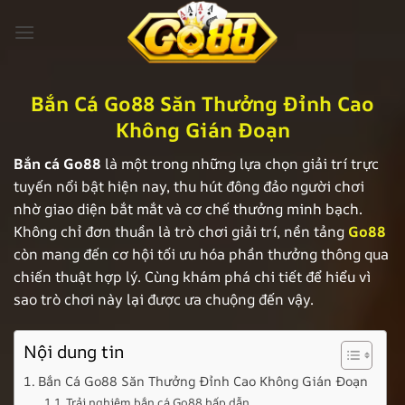
Bỏ
qua
nội
dung
Bắn Cá Go88 Săn Thưởng Đỉnh Cao
Không Gián Đoạn
Bắn cá Go88
là một trong những lựa chọn giải trí trực
tuyến nổi bật hiện nay, thu hút đông đảo người chơi
nhờ giao diện bắt mắt và cơ chế thưởng minh bạch.
Không chỉ đơn thuần là trò chơi giải trí, nền tảng
Go88
còn mang đến cơ hội tối ưu hóa phần thưởng thông qua
chiến thuật hợp lý. Cùng khám phá chi tiết để hiểu vì
sao trò chơi này lại được ưa chuộng đến vậy.
Nội dung tin
Bắn Cá Go88 Săn Thưởng Đỉnh Cao Không Gián Đoạn
Trải nghiệm bắn cá Go88 hấp dẫn