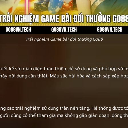
Trải nghiệm Game bài đổi thưởng Go88
iết kế với giao diện thân thiện, dễ sử dụng và phù hợp với 
ấy nội dung cần thiết. Màu sắc hài hòa và cách sắp xếp hợp
nâng cao trải nghiệm sử dụng trên nền tảng. Hệ thống được tố
gười dùng có thể tham gia mà không gặp gián đoạn, đồng thời