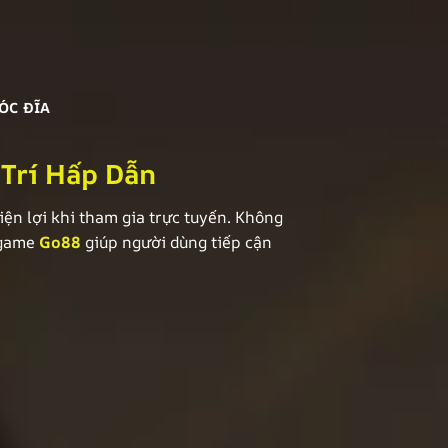
ÓC ĐĨA
Trí Hấp Dẫn
iện lợi khi tham gia trực tuyến. Không
g game
Go88
giúp người dùng tiếp cận