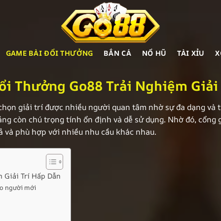
GAME BÀI ĐỔI THƯỞNG
BẮN CÁ
NỔ HŨ
TÀI XỈU
X
ổi Thưởng Go88 Trải Nghiệm Giải 
chọn giải trí được nhiều người quan tâm nhờ sự đa dạng và t
tảng còn chú trọng tính ổn định và dễ sử dụng. Nhờ đó, cổn
uả và phù hợp với nhiều nhu cầu khác nhau.
 Giải Trí Hấp Dẫn
ho người mới