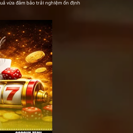
 quả vừa đảm bảo trải nghiệm ổn định