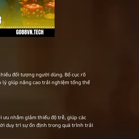
nhiều đối tượng người dùng. Bố cục rõ
 lý giúp nâng cao trải nghiệm tổng thể
i ưu nhằm giảm thiểu độ trễ, giúp các
 duy trì sự ổn định trong quá trình trải