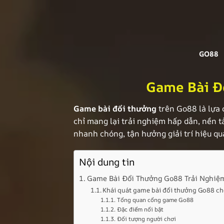
Bỏ
qua
nội
dung
GO88
Game Bài Đ
Game bài đổi thưởng
trên Go88 là lựa 
chỉ mang lại trải nghiệm hấp dẫn, nền 
nhanh chóng, tận hưởng giải trí hiệu q
Nội dung tin
Game Bài Đổi Thưởng Go88 Trải Nghiệm
Khái quát game bài đổi thưởng Go88 c
Tổng quan cổng game Go88
Đặc điểm nổi bật
Đối tượng người chơi