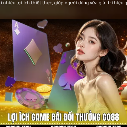
 nhiều lợi ích thiết thực, giúp người dùng vừa giải trí hiệu