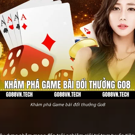
Khám phá Game bài đổi thưởng Go8