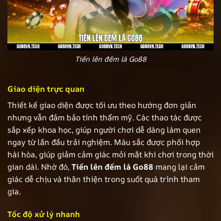
Tiến lên đếm lá Go88
Giao diện trực quan
Thiết kế giao diện được tối ưu theo hướng đơn giản
nhưng vẫn đảm bảo tính thẩm mỹ. Các thao tác được
sắp xếp khoa học, giúp người chơi dễ dàng làm quen
ngay từ lần đầu trải nghiệm. Màu sắc được phối hợp
hài hòa, giúp giảm cảm giác mỏi mắt khi chơi trong thời
gian dài. Nhờ đó,
Tiến lên đếm lá Go88
mang lại cảm
giác dễ chịu và thân thiện trong suốt quá trình tham
gia.
Tốc độ xử lý nhanh