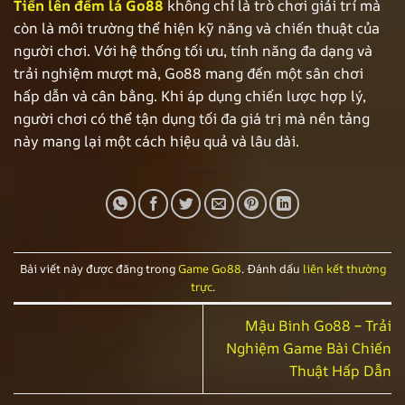
Tiến lên đếm lá Go88
không chỉ là trò chơi giải trí mà
còn là môi trường thể hiện kỹ năng và chiến thuật của
người chơi. Với hệ thống tối ưu, tính năng đa dạng và
trải nghiệm mượt mà, Go88 mang đến một sân chơi
hấp dẫn và cân bằng. Khi áp dụng chiến lược hợp lý,
người chơi có thể tận dụng tối đa giá trị mà nền tảng
này mang lại một cách hiệu quả và lâu dài.
Bài viết này được đăng trong
Game Go88
. Đánh dấu
liên kết thường
trực
.
Mậu Binh Go88 – Trải
Nghiệm Game Bài Chiến
Thuật Hấp Dẫn