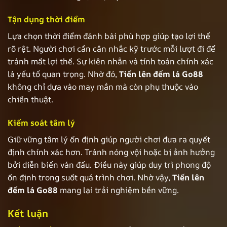
Tận dụng thời điểm
Lựa chọn thời điểm đánh bài phù hợp giúp tạo lợi thế
rõ rệt. Người chơi cần cân nhắc kỹ trước mỗi lượt đi để
tránh mất lợi thế. Sự kiên nhẫn và tính toán chính xác
là yếu tố quan trọng. Nhờ đó,
Tiến lên đếm lá Go88
không chỉ dựa vào may mắn mà còn phụ thuộc vào
chiến thuật.
Kiểm soát tâm lý
Giữ vững tâm lý ổn định giúp người chơi đưa ra quyết
định chính xác hơn. Tránh nóng vội hoặc bị ảnh hưởng
bởi diễn biến ván đấu. Điều này giúp duy trì phong độ
ổn định trong suốt quá trình chơi. Nhờ vậy,
Tiến lên
đếm lá Go88
mang lại trải nghiệm bền vững.
Kết luận