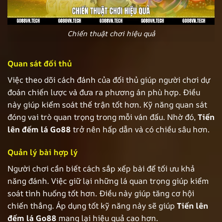
Chiến thuật chơi hiệu quả
Quan sát đối thủ
Việc theo dõi cách đánh của đối thủ giúp người chơi dự
đoán chiến lược và đưa ra phương án phù hợp. Điều
này giúp kiểm soát thế trận tốt hơn. Kỹ năng quan sát
đóng vai trò quan trọng trong mỗi ván đấu. Nhờ đó,
Tiến
lên đếm lá Go88
trở nên hấp dẫn và có chiều sâu hơn.
Quản lý bài hợp lý
Người chơi cần biết cách sắp xếp bài để tối ưu khả
năng đánh. Việc giữ lại những lá quan trọng giúp kiểm
soát tình huống tốt hơn. Điều này giúp tăng cơ hội
chiến thắng. Áp dụng tốt kỹ năng này sẽ giúp
Tiến lên
đếm lá Go88
mang lại hiệu quả cao hơn.