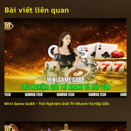
Bài viết liên quan
Mini Game Go88 – Trải Nghiệm Giải Trí Nhanh Và Hấp Dẫn