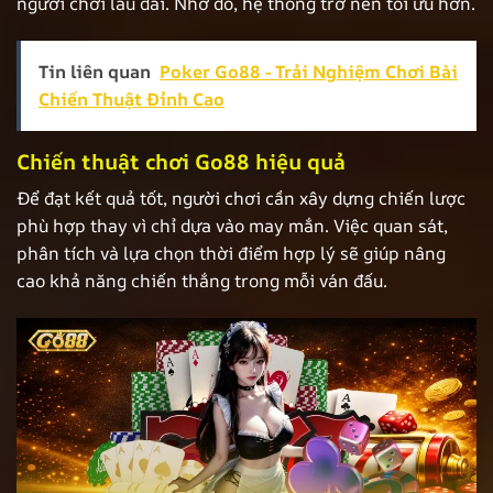
người chơi lâu dài. Nhờ đó, hệ thống trở nên tối ưu hơn.
Tin liên quan
Poker Go88 - Trải Nghiệm Chơi Bài
Chiến Thuật Đỉnh Cao
Chiến thuật chơi Go88 hiệu quả
Để đạt kết quả tốt, người chơi cần xây dựng chiến lược
phù hợp thay vì chỉ dựa vào may mắn. Việc quan sát,
phân tích và lựa chọn thời điểm hợp lý sẽ giúp nâng
cao khả năng chiến thắng trong mỗi ván đấu.