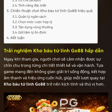
Cơ chế jackpot
Tính năng đặc biệt
Chiến thuật chơi Kho báu tứ linh Go88 hiệu quả
Quản lý ngân sách
Chọn mức cược hợp lý
Tận dụng vòng thưởng
Giữ tâm lý ổn định
Kết luận
Trải nghiệm Kho báu tứ linh Go88 hấp dẫn
Ngay khi tham gia, người chơi sẽ cảm nhận được sự
chỉn chu trong từng chi tiết thiết kế và vận hành. Tựa
game mang đến không gian giải trí sống động, kết hợp
âm thanh và hiệu ứng cuốn hút, giúp mỗi lượt quay tại
Kho báu tứ linh Go88
trở nên kịch tính và thú vị hơn.