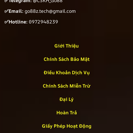
✅Telegram:
@CSKH_Go88
✅Email:
go88z.tech@gmail.com
✅Hotline:
0972948239
Giới Thiệu
Chính Sách Bảo Mật
Điều Khoản Dịch Vụ
Chính Sách Miễn Trừ
Đại Lý
Hoàn Trả
Giấy Phép Hoạt Động