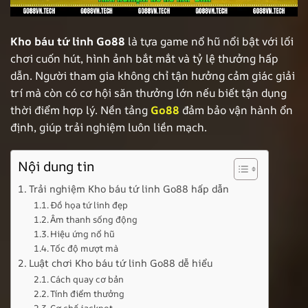
Kho báu tứ linh Go88
là tựa game nổ hũ nổi bật với lối
chơi cuốn hút, hình ảnh bắt mắt và tỷ lệ thưởng hấp
dẫn. Người tham gia không chỉ tận hưởng cảm giác giải
trí mà còn có cơ hội săn thưởng lớn nếu biết tận dụng
thời điểm hợp lý. Nền tảng
Go88
đảm bảo vận hành ổn
định, giúp trải nghiệm luôn liền mạch.
Nội dung tin
Trải nghiệm Kho báu tứ linh Go88 hấp dẫn
Đồ họa tứ linh đẹp
Âm thanh sống động
Hiệu ứng nổ hũ
Tốc độ mượt mà
Luật chơi Kho báu tứ linh Go88 dễ hiểu
Cách quay cơ bản
Tính điểm thưởng