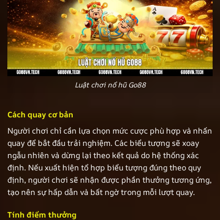
Luật chơi nổ hũ Go88
Cách quay cơ bản
Người chơi chỉ cần lựa chọn mức cược phù hợp và nhấn
quay để bắt đầu trải nghiệm. Các biểu tượng sẽ xoay
ngẫu nhiên và dừng lại theo kết quả do hệ thống xác
định. Nếu xuất hiện tổ hợp biểu tượng đúng theo quy
định, người chơi sẽ nhận được phần thưởng tương ứng,
tạo nên sự hấp dẫn và bất ngờ trong mỗi lượt quay.
Tính điểm thưởng