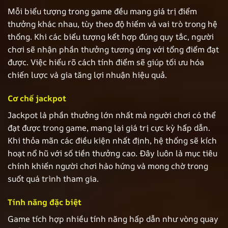
Mỗi biểu tượng trong game đều mang giá trị điểm
thưởng khác nhau, tùy theo độ hiếm và vai trò trong hệ
thống. Khi các biểu tượng kết hợp đúng quy tắc, người
chơi sẽ nhận phần thưởng tương ứng với tổng điểm đạt
được. Việc hiểu rõ cách tính điểm sẽ giúp tối ưu hóa
chiến lược và gia tăng lợi nhuận hiệu quả.
Cơ chế jackpot
Jackpot là phần thưởng lớn nhất mà người chơi có thể
đạt được trong game, mang lại giá trị cực kỳ hấp dẫn.
Khi thỏa mãn các điều kiện nhất định, hệ thống sẽ kích
hoạt nổ hũ với số tiền thưởng cao. Đây luôn là mục tiêu
chính khiến người chơi hào hứng và mong chờ trong
suốt quá trình tham gia.
Tính năng đặc biệt
Game tích hợp nhiều tính năng hấp dẫn như vòng quay