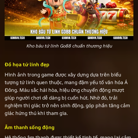
Kho báu tứ linh Go88 chuẩn thương hiệu
Đồ họa tứ linh đẹp
Hình ảnh trong game được xây dựng dựa trên biểu
tượng tứ linh quen thuộc, mang đậm yếu tố văn hóa Á
Đông. Màu sắc hài hòa, hiệu ứng chuyển động mượt
giúp người chơi dễ dàng bị cuốn hút. Nhờ đó, trải
nghiệm thị giác trở nên sinh động, góp phần tăng cảm
giác hứng thú khi tham gia.
Âm thanh sống động
Hệ thống âm thanh được thiết kế tinh tế, mang lại cảm