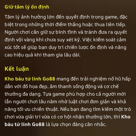
Giữ tâm lý ổn định
Tâm lý ảnh hưởng lớn đến quyết định trong game, đặc
biệt trong những thời điểm thắng hoặc thua liên tiếp.
Người chơi cần giữ sự bình tĩnh và tránh đưa ra quyết
định vội vàng khi chưa suy xét kỹ. Việc kiểm soát cảm
xúc tốt sẽ giúp bạn duy trì chiến lược ổn định và nâng
cao hiệu quả khi tham gia lâu dài.
Kết luận
Kho báu tứ linh Go88
mang đến trải nghiệm nổ hũ hấp
dẫn với đồ họa đẹp, âm thanh sống động và cơ chế
thưởng đa dạng. Tựa game phù hợp cho cả người mới
lẫn người chơi lâu năm nhờ luật chơi đơn giản và khả
năng tối ưu chiến thuật. Nếu bạn đang tìm kiếm một trò
chơi vừa giải trí vừa có cơ hội nhận thưởng lớn, thì
Kho
báu tứ linh Go88
là lựa chọn đáng cân nhắc.