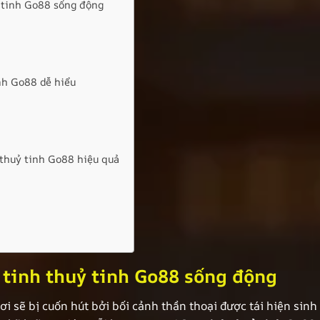
 tinh Go88 sống động
nh Go88 dễ hiểu
 thuỷ tinh Go88 hiệu quả
 tinh thuỷ tinh Go88 sống động
i sẽ bị cuốn hút bởi bối cảnh thần thoại được tái hiện sinh 