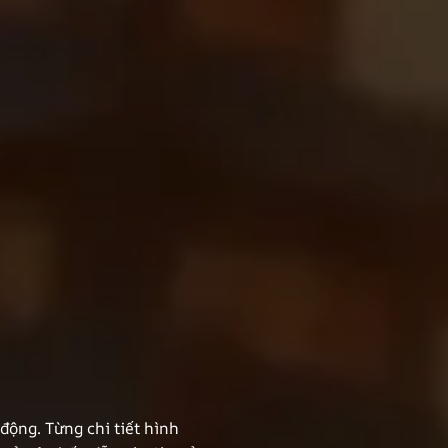
động. Từng chi tiết hình