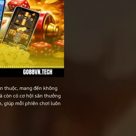
en thuộc, mang đến không
mà còn có cơ hội săn thưởng
, giúp mỗi phiên chơi luôn