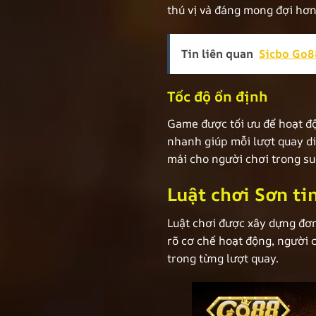
thú vị và đáng mong đợi hơn
Tin liên quan
Sicbo Go8
Tốc độ ổn định
Game được tối ưu để hoạt độ
nhanh giúp mỗi lượt quay di
mái cho người chơi trong su
Luật chơi Sơn ti
Luật chơi được xây dựng đơn
rõ cơ chế hoạt động, người 
trong từng lượt quay.