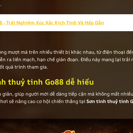
.
8 - Trải Nghiệm Xúc Xắc Kịch Tính Và Hấp Dẫn
ng mượt mà trên nhiều thiết bị khác nhau, từ điện thoại đến
ễn ra liền mạch, hạn chế gián đoạn. Điều này mang lại trải 
ốt quá trình tham gia.
nh thuỷ tinh Go88 dễ hiểu
 giản, giúp người mới dễ dàng tiếp cận mà không mất nhiều 
chơi sẽ nâng cao cơ hội chiến thắng tại
Sơn tinh thuỷ tinh 