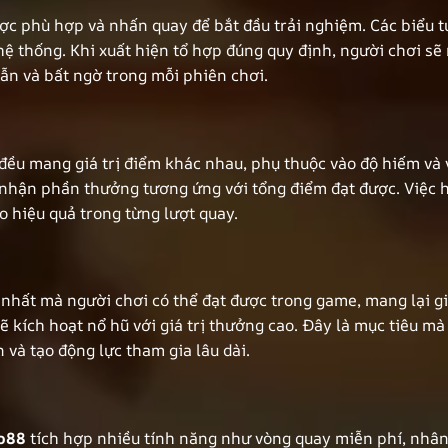
c phù hợp và nhấn quay để bắt đầu trải nghiệm. Các biểu t
hệ thống. Khi xuất hiện tổ hợp đúng quy định, người chơi 
ẫn và bất ngờ trong mỗi phiên chơi.
ều mang giá trị điểm khác nhau, phụ thuộc vào độ hiếm và va
 nhận phần thưởng tương ứng với tổng điểm đạt được. Việc h
o hiệu quả trong từng lượt quay.
nhất mà người chơi có thể đạt được trong game, mang lại giá
sẽ kích hoạt nổ hũ với giá trị thưởng cao. Đây là mục tiêu 
 và tạo động lực tham gia lâu dài.
Go88
tích hợp nhiều tính năng như vòng quay miễn phí, nhâ