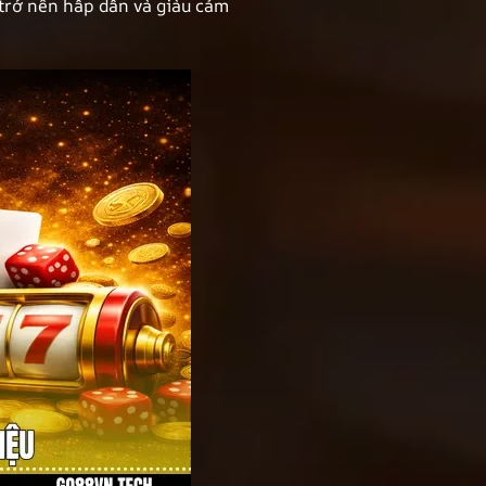
trở nên hấp dẫn và giàu cảm