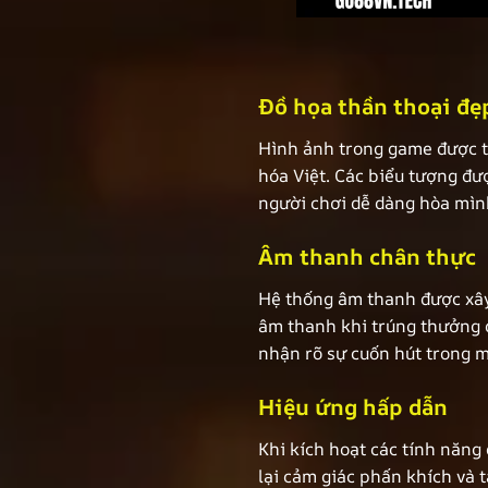
Đồ họa thần thoại đẹ
Hình ảnh trong game được t
hóa Việt. Các biểu tượng đư
người chơi dễ dàng hòa mìn
Âm thanh chân thực
Hệ thống âm thanh được xây
âm thanh khi trúng thưởng đ
nhận rõ sự cuốn hút trong m
Hiệu ứng hấp dẫn
Khi kích hoạt các tính năng
lại cảm giác phấn khích và t