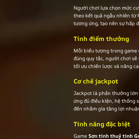
Người chơi lựa chọn mức cượ
theo kết quả ngẫu nhiên từ 
tương ứng, tạo nên sự hấp d
Tính điểm thưởng
Mỗi biểu tượng trong game đ
đúng quy tắc, người chơi sẽ
tối ưu chiến lược và nâng ca
Cơ chế jackpot
Jackpot là phần thưởng lớn 
ứng đủ điều kiện, hệ thống 
đến nhằm gia tăng lợi nhuận
Tính năng đặc biệt
Game
Sơn tinh thuỷ tinh 