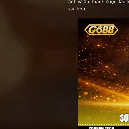
ảnh và âm thanh được đầu tư
xúc hơn.