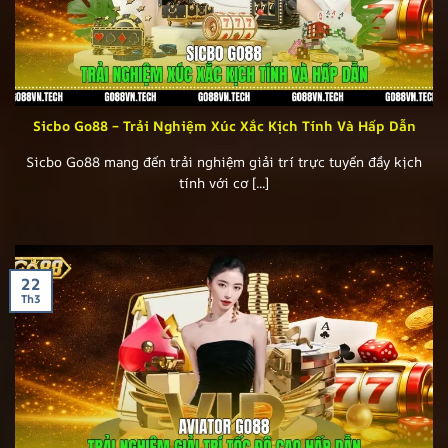
Sicbo Go88 – Trải Nghiệm Xúc Xắc Kịch Tính Và Hấp Dẫn
Sicbo Go88 mang đến trải nghiệm giải trí trực tuyến đầy kịch
tính với cơ [...]
22
Th3