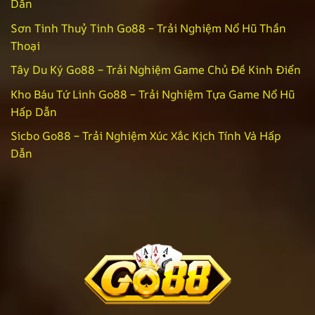
Dẫn
Sơn Tinh Thuỷ Tinh Go88 – Trải Nghiệm Nổ Hũ Thần
Thoại
Tây Du Ký Go88 – Trải Nghiệm Game Chủ Đề Kinh Điển
Kho Báu Tứ Linh Go88 – Trải Nghiệm Tựa Game Nổ Hũ
Hấp Dẫn
Sicbo Go88 – Trải Nghiệm Xúc Xắc Kịch Tính Và Hấp
Dẫn