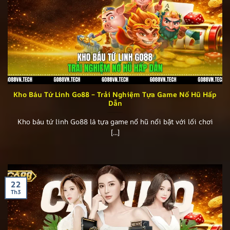
Kho Báu Tứ Linh Go88 – Trải Nghiệm Tựa Game Nổ Hũ Hấp
Dẫn
Kho báu tứ linh Go88 là tựa game nổ hũ nổi bật với lối chơi
[...]
22
Th3