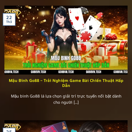
22
Th3
Mậu Binh Go88 – Trải Nghiệm Game Bài Chiến Thuật Hấp
Dẫn
Mậu binh Go88 là lựa chọn giải trí trực tuyến nổi bật dành
cho người [...]