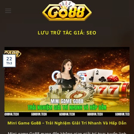
Bỏ
qua
nội
dung
LƯU TRỮ TÁC GIẢ:
SEO
22
Th3
Mini Game Go88 – Trải Nghiệm Giải Trí Nhanh Và Hấp Dẫn
Mini game Go88 mang đến không gian giải trí trực tuyến linh