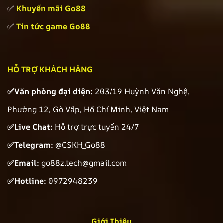
✅
Khuyến mãi Go88
✅
Tin tức game Go88
HỖ TRỢ KHÁCH HÀNG
✅Văn phòng đại diện:
203/19 Huỳnh Văn Nghệ,
Phường 12, Gò Vấp, Hồ Chí Minh, Việt Nam
✅Live Chat:
Hỗ trợ trực tuyến 24/7
✅Telegram:
@CSKH_Go88
✅Email:
go88z.tech@gmail.com
✅Hotline:
0972948239
Giới Thiệu