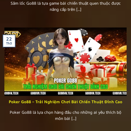
Sâm lốc Go88 là tựa game bài chiến thuật quen thuộc được
nâng cấp trên [...]
22
Th3
Poker Go88 – Trải Nghiệm Chơi Bài Chiến Thuật Đỉnh Cao
Poker Go88 là lựa chọn hàng đầu cho những ai yêu thích bộ
môn bài [...]