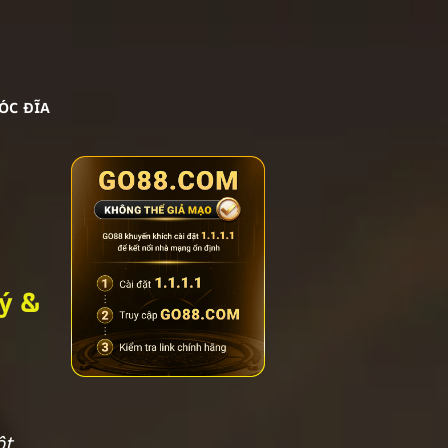
ÓC ĐĨA
ý &
ột