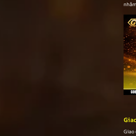
nhằm 
Giao
Giao