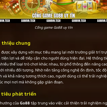
Cổng game Go88 uy tín
i thiệu chung
8
được xây dựng với mục tiêu mang lại môi trường giải trí trự
 tiện lợi và dễ tiếp cận cho người dùng hiện đại. Hệ thống t
hiều thể loại trò chơi khác nhau, từ phổ thông đến nâng ca
ới nhiều đối tượng. Nhờ nền tảng công nghệ ổn định, tốc độ 
 và khả năng tương thích cao, người dùng có thể trải nghi
úc mọi nơi mà không gặp gián đoạn.
tiêu phát triển
 hướng của
Go88
tập trung vào việc cải thiện trải nghiệm n