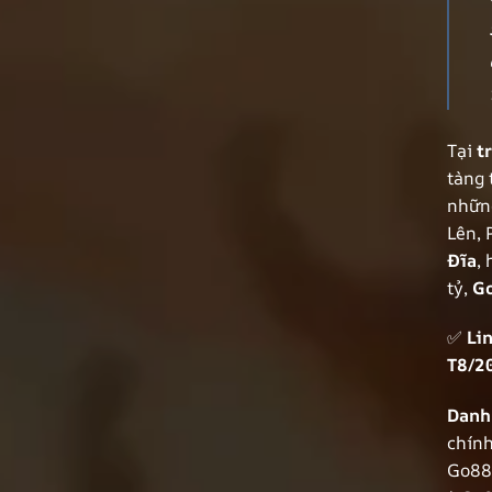
Tại
t
tàng 
những
Lên, 
Đĩa
,
tỷ,
G
✅
Li
T8/2
Danh
chính
Go88 