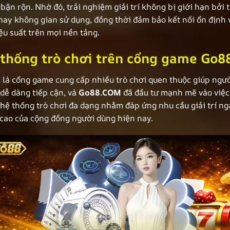
 bận rộn. Nhờ đó, trải nghiệm giải trí không bị giới hạn bởi 
hay không gian sử dụng, đồng thời đảm bảo kết nối ổn định v
ệu suất trên mọi nền tảng.
thống trò chơi trên cổng game Go8
8
là cổng game cung cấp nhiều trò chơi quen thuộc giúp ngư
dễ dàng tiếp cận, và
Go88.COM
đã đầu tư mạnh mẽ vào việc
 hệ thống trò chơi đa dạng nhằm đáp ứng nhu cầu giải trí ng
cao của cộng đồng người dùng hiện nay.