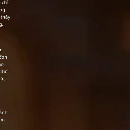
 chỉ
ựng
 thấy
g.
ừ
 đơn
ao
 thể
hát
hành
 ưu
c