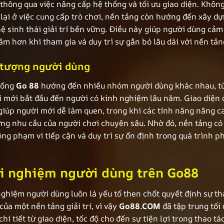
thông qua việc nâng cấp hệ thống và tối ưu giao diện. Không
lại ở việc cung cấp trò chơi, nền tảng còn hướng đến xây d
ệ sinh thái giải trí bền vững. Điều này giúp người dùng cảm
âm hơn khi tham gia và duy trì sự gắn bó lâu dài với nền tản
 tượng người dùng
hống
Go 88
hướng đến nhiều nhóm người dùng khác nhau, t
 mới bắt đầu đến người có kinh nghiệm lâu năm. Giao diện
giúp người mới dễ làm quen, trong khi các tính năng nâng c
ng nhu cầu của người chơi chuyên sâu. Nhờ đó, nền tảng có
ng phạm vi tiếp cận và duy trì sự ổn định trong quá trình p
ải nghiệm người dùng trên Go88
nghiệm người dùng luôn là yếu tố then chốt quyết định sự t
của một nền tảng giải trí, vì vậy
Go88.COM
đã tập trung tối
chi tiết từ giao diện, tốc độ cho đến sự tiện lợi trong thao tá