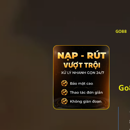
Bỏ
qua
nội
dung
GO88
Go