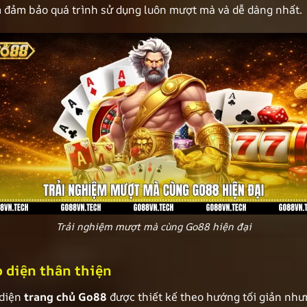
đảm bảo quá trình sử dụng luôn mượt mà và dễ dàng nhất.
Trải nghiệm mượt mà cùng Go88 hiện đại
 diện thân thiện
 diện
trang chủ
Go88
được thiết kế theo hướng tối giản nh