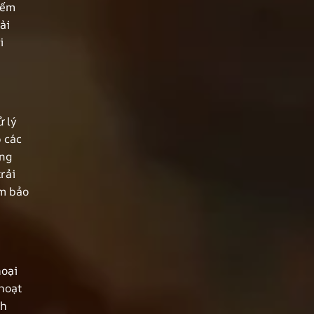
iếm
ài
i
ử lý
p các
ọng
rải
ảm bảo
hoại
 hoạt
ch