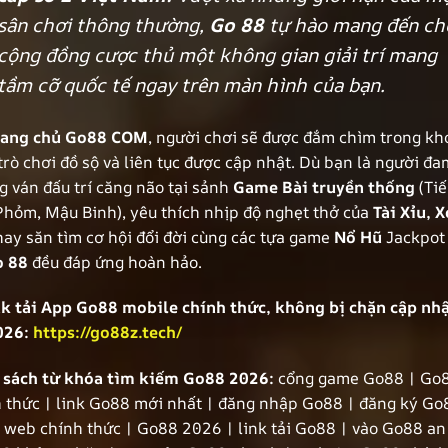
sân chơi thông thường,
Go 88
tự hào mang đến ch
cộng đồng cược thủ một không gian giải trí mang
tầm cỡ quốc tế ngay trên màn hình của bạn.
rang chủ Go88 COM
, người chơi sẽ được đắm chìm trong kh
trò chơi đồ sộ và liên tục được cập nhật. Dù bạn là người đ
 ván đấu trí căng não tại sảnh
Game Bài truyền thống
(Ti
Phỏm, Mậu Binh), yêu thích nhịp độ nghẹt thở của
Tài Xỉu, X
 hay săn tìm cơ hội đổi đời cùng các tựa game
Nổ Hũ
Jackpot 
o 88
đều đáp ứng hoàn hảo.
nk tải App Go88 mobile chính thức, không bị chặn cập nh
026:
https://go88z.tech/
 sách từ khóa tìm kiếm Go88 2026:
cổng game Go88 | Go
 thức | link Go88 mới nhất | đăng nhập Go88 | đăng ký Go
web chính thức | Go88 2026 | link tải Go88 | vào Go88 an