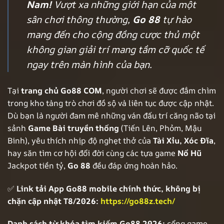
Nam!
Vượt xa những giới hạn của một
sân chơi thông thường,
Go 88
tự hào
mang đến cho cộng đồng cược thủ một
không gian giải trí mang tầm cỡ quốc tế
ngay trên màn hình của bạn.
Tại
trang chủ Go88 COM
, người chơi sẽ được đắm chìm
trong kho tàng trò chơi đồ sộ và liên tục được cập nhật.
Dù bạn là người đam mê những ván đấu trí căng não tại
sảnh
Game Bài truyền thống
(Tiến Lên, Phỏm, Mậu
Binh), yêu thích nhịp độ nghẹt thở của
Tài Xỉu, Xóc Đĩa
,
hay săn tìm cơ hội đổi đời cùng các tựa game
Nổ Hũ
Jackpot tiền tỷ,
Go 88
đều đáp ứng hoàn hảo.
✅
Link tải App Go88 mobile chính thức, không bị
chặn cập nhật T8/2026:
https://go88z.tech/
Danh sách từ khóa tìm kiếm Go88 2026:
cổng game