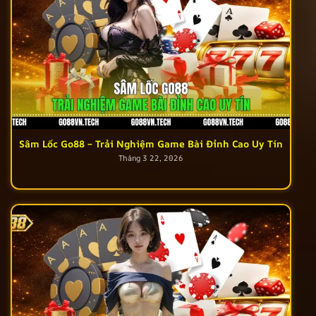
Sâm Lốc Go88 – Trải Nghiệm Game Bài Đỉnh Cao Uy Tín
Tháng 3 22, 2026