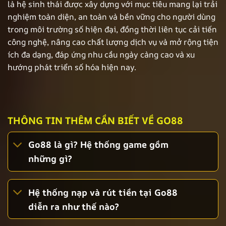
là hệ sinh thái được xây dựng với mục tiêu mang lại trải
nghiệm toàn diện, an toàn và bền vững cho người dùng
trong môi trường số hiện đại, đồng thời liên tục cải tiến
công nghệ, nâng cao chất lượng dịch vụ và mở rộng tiện
ích đa dạng, đáp ứng nhu cầu ngày càng cao và xu
hướng phát triển số hóa hiện nay.
THÔNG TIN THÊM CẦN BIẾT VỀ GO88
Go88 là gì? Hệ thống game gồm
những gì?
Hệ thống nạp và rút tiền tại Go88
diễn ra như thế nào?