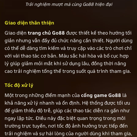
Trải nghiệm mượt mà cùng Go88 hiện đại
Giao diện thân thiện
Giao diện
trang chủ
Go88
được thiết kế theo hướng tối
giản nhưng vẫn đầy đủ chức năng cần thiết. Người dùng
có thể dễ dàng tìm kiếm và truy cập vào các trò chơi chỉ
với vài thao tác cơ bản. Màu sắc hài hòa và bố cục hợp
lý giúp giảm mỏi mắt khi sử dụng lâu, đồng thời nâng
cao trải nghiệm tổng thể trong suốt quá trình tham gia.
Tốc độ xử lý
Một trong những điểm mạnh của
cổng game
Go88
là
khả năng xử lý nhanh và ổn định. Hệ thống được tối ưu
để giảm thiểu độ trễ, giúp các thao tác diễn ra gần như
ngay lập tức. Điều này đặc biệt quan trọng trong môi
trường trực tuyến, nơi tốc độ ảnh hưởng trực tiếp đến
trải nghiệm và sự hài lòng của người dùng khi tham gia,