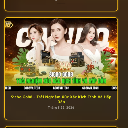
Sicbo Go88 – Trải Nghiệm Xúc Xắc Kịch Tính Và Hấp
Dẫn
Tháng 3 22, 2026