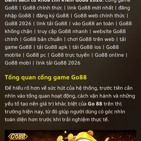
Go88 | Go88 chính thức | link Go88 mới nhất | đăng
nhập Go88 | đăng ký Go88 | Go88 web chính thức |
Go88 2026 | link tải Go88 | vào Go88 an toàn | Go88
không chặn | truy cập Go88 nhanh | website Go88
chính | Go88 bản chuẩn | chơi Go88 trên web | tải
game Go88 | tải Go88 apk | tải Go88 ios | Go88
mobile | Go88 pc | Go88 trực tuyến | Go88 online |
Go88 mobi | link tải Go88 2026
Tổng quan cổng game Go88
Để hiểu rõ hơn về sức hút của hệ thống, trước tiên cần
nhìn vào tổng quan hoạt động, cách vận hành và những
yếu tố tạo nên giá trị khác biệt của
Go 88
trên thị
trường hiện nay, từ đó giúp người dùng có góc nhìn
toàn diện hơn trước khi trải nghiệm thực tế.