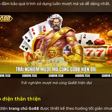
đảm bảo quá trình sử dụng luôn mượt mà và dễ dàng nhất.
Trải nghiệm mượt mà cùng Go88 hiện đại
 diện thân thiện
 diện
trang chủ
Go88
được thiết kế theo hướng tối giản nh