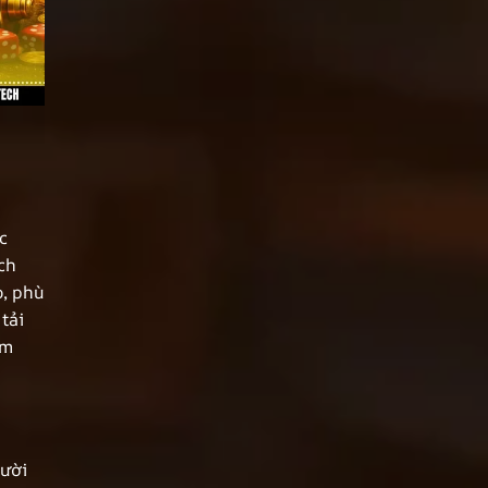
c
ích
o, phù
tải
ệm
gười