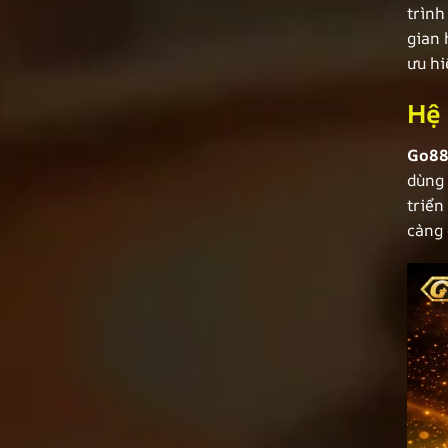
trình
gian 
ưu hi
Hệ 
Go8
dùng 
triển
càng 