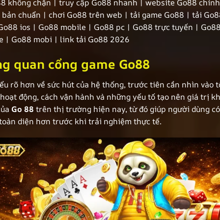
8 không chặn | truy cập Go88 nhanh | website Go88 chính
bản chuẩn | chơi Go88 trên web | tải game Go88 | tải Go8
 Go88 ios | Go88 mobile | Go88 pc | Go88 trực tuyến | Go8
e | Go88 mobi | link tải Go88 2026
ng quan cổng game Go88
ểu rõ hơn về sức hút của hệ thống, trước tiên cần nhìn vào 
hoạt động, cách vận hành và những yếu tố tạo nên giá trị k
của
Go 88
trên thị trường hiện nay, từ đó giúp người dùng có
toàn diện hơn trước khi trải nghiệm thực tế.