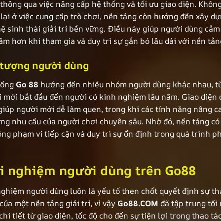
thông qua việc nâng cấp hệ thống và tối ưu giao diện. Không
lại ở việc cung cấp trò chơi, nền tảng còn hướng đến xây d
ệ sinh thái giải trí bền vững. Điều này giúp người dùng cảm
âm hơn khi tham gia và duy trì sự gắn bó lâu dài với nền tản
 tượng người dùng
hống
Go 88
hướng đến nhiều nhóm người dùng khác nhau, t
 mới bắt đầu đến người có kinh nghiệm lâu năm. Giao diện
giúp người mới dễ làm quen, trong khi các tính năng nâng c
ng nhu cầu của người chơi chuyên sâu. Nhờ đó, nền tảng có
ng phạm vi tiếp cận và duy trì sự ổn định trong quá trình p
ải nghiệm người dùng trên Go88
nghiệm người dùng luôn là yếu tố then chốt quyết định sự t
của một nền tảng giải trí, vì vậy
Go88.COM
đã tập trung tối
chi tiết từ giao diện, tốc độ cho đến sự tiện lợi trong thao tá