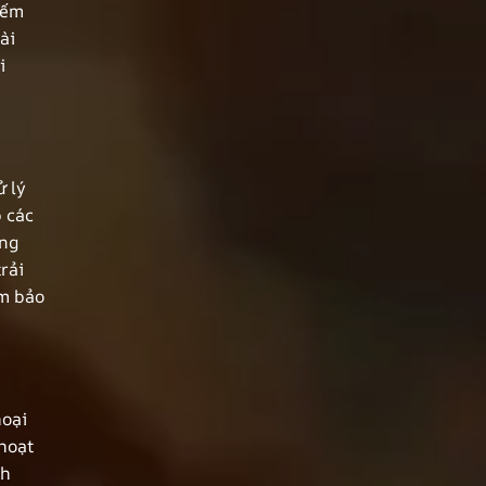
iếm
ài
i
ử lý
p các
ọng
rải
ảm bảo
hoại
 hoạt
ch