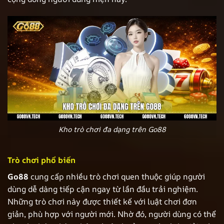
Kho trò chơi đa dạng trên Go88
Trò chơi phổ biến
Go88
cung cấp nhiều trò chơi quen thuộc giúp người
dùng dễ dàng tiếp cận ngay từ lần đầu trải nghiệm.
Những trò chơi này được thiết kế với luật chơi đơn
giản, phù hợp với người mới. Nhờ đó, người dùng có thể