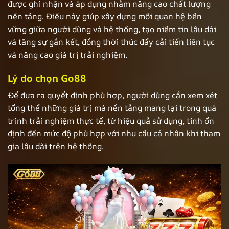
được ghi nhận và áp dụng nhằm nâng cao chất lượng
nền tảng. Điều này giúp xây dựng mối quan hệ bền
vững giữa người dùng và hệ thống, tạo niềm tin lâu dài
và tăng sự gắn kết, đồng thời thúc đẩy cải tiến liên tục
và nâng cao giá trị trải nghiệm.
Lý do chọn Go88
Để đưa ra quyết định phù hợp, người dùng cần xem xét
tổng thể những giá trị mà nền tảng mang lại trong quá
trình trải nghiệm thực tế, từ hiệu quả sử dụng, tính ổn
định đến mức độ phù hợp với nhu cầu cá nhân khi tham
gia lâu dài trên hệ thống.