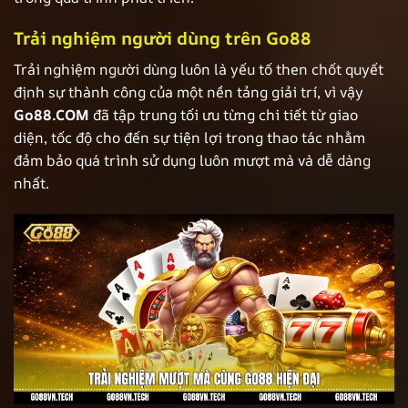
Trải nghiệm người dùng trên Go88
Trải nghiệm người dùng luôn là yếu tố then chốt quyết
định sự thành công của một nền tảng giải trí, vì vậy
Go88.COM
đã tập trung tối ưu từng chi tiết từ giao
diện, tốc độ cho đến sự tiện lợi trong thao tác nhằm
đảm bảo quá trình sử dụng luôn mượt mà và dễ dàng
nhất.