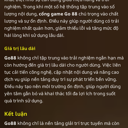
nghiệm. Trong khi một số hệ thống tập trung vào số
lượng nội dung,
cổng game
Go 88
chú trọng vào chất
lượng và sự ổn định. Điều này giúp người dùng có trải
nghiệm nhất quán hơn, giảm thiểu lỗi và tăng mức độ
hài lòng khi sử dụng lâu dài.
Giá trị lâu dài
Go88
không chỉ tập trung vào trải nghiệm ngắn hạn mà
còn hướng đến giá trị lâu dài cho người dùng. Việc liên
tục cải tiến công nghệ, cập nhật nội dung và nâng cao
dịch vụ giúp nền tảng duy trì sự phát triển bền vững.
Điều này tạo nên môi trường ổn định, giúp người dùng
yên tâm gắn bó và khai thác tối đa lợi ích trong suốt
quá trình sử dụng.
Kết luận
Go88
không chỉ là nền tảng giải trí trực tuyến mà còn