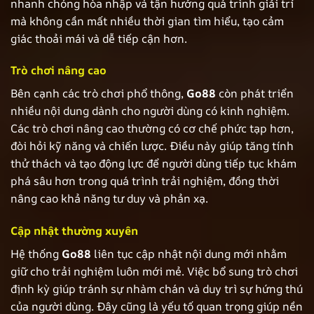
nhanh chóng hòa nhập và tận hưởng quá trình giải trí
mà không cần mất nhiều thời gian tìm hiểu, tạo cảm
giác thoải mái và dễ tiếp cận hơn.
Trò chơi nâng cao
Bên cạnh các trò chơi phổ thông,
Go88
còn phát triển
nhiều nội dung dành cho người dùng có kinh nghiệm.
Các trò chơi nâng cao thường có cơ chế phức tạp hơn,
đòi hỏi kỹ năng và chiến lược. Điều này giúp tăng tính
thử thách và tạo động lực để người dùng tiếp tục khám
phá sâu hơn trong quá trình trải nghiệm, đồng thời
nâng cao khả năng tư duy và phản xạ.
Cập nhật thường xuyên
Hệ thống
Go88
liên tục cập nhật nội dung mới nhằm
giữ cho trải nghiệm luôn mới mẻ. Việc bổ sung trò chơi
định kỳ giúp tránh sự nhàm chán và duy trì sự hứng thú
của người dùng. Đây cũng là yếu tố quan trọng giúp nền