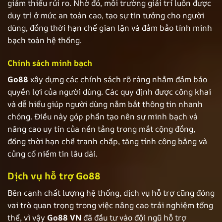
giảm thiểu rủi ro. Nhờ đó, môi trường giải trí luôn được
duy trì ở mức an toàn cao, tạo sự tin tưởng cho người
dùng, đồng thời hạn chế gian lận và đảm bảo tính minh
bạch toàn hệ thống.
Chính sách minh bạch
Go88
xây dựng các chính sách rõ ràng nhằm đảm bảo
quyền lợi của người dùng. Các quy định được công khai
và dễ hiểu giúp người dùng nắm bắt thông tin nhanh
chóng. Điều này góp phần tạo nên sự minh bạch và
nâng cao uy tín của nền tảng trong mắt cộng đồng,
đồng thời hạn chế tranh chấp, tăng tính công bằng và
củng cố niềm tin lâu dài.
Dịch vụ hỗ trợ Go88
Bên cạnh chất lượng hệ thống, dịch vụ hỗ trợ cũng đóng
vai trò quan trọng trong việc nâng cao trải nghiệm tổng
thể, vì vậy
Go88 VN
đã đầu tư vào đội ngũ hỗ trợ