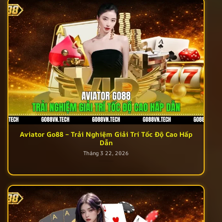
Aviator Go88 – Trải Nghiệm Giải Trí Tốc Độ Cao Hấp
Dẫn
Tháng 3 22, 2026