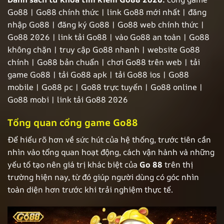
Go88 | Go88 chính thức | link Go88 mới nhất | đăng
nhập Go88 | đăng ký Go88 | Go88 web chính thức |
Go88 2026 | link tải Go88 | vào Go88 an toàn | Go88
không chặn | truy cập Go88 nhanh | website Go88
chính | Go88 bản chuẩn | chơi Go88 trên web | tải
game Go88 | tải Go88 apk | tải Go88 ios | Go88
mobile | Go88 pc | Go88 trực tuyến | Go88 online |
Go88 mobi | link tải Go88 2026
Tổng quan cổng game Go88
Để hiểu rõ hơn về sức hút của hệ thống, trước tiên cần
nhìn vào tổng quan hoạt động, cách vận hành và những
yếu tố tạo nên giá trị khác biệt của
Go 88
trên thị
trường hiện nay, từ đó giúp người dùng có góc nhìn
toàn diện hơn trước khi trải nghiệm thực tế.